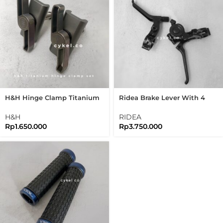
H&H Hinge Clamp Titanium
Ridea Brake Lever With 4
Set New Version Folding Bike
Speed Shifter Black Edition
Brompton
Brompton
H&H
RIDEA
Rp
1.650.000
Rp
3.750.000