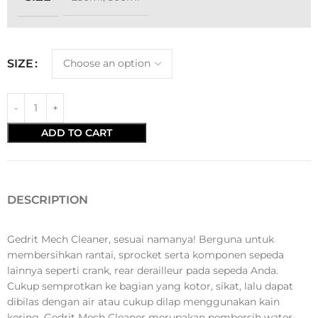
SIZE
ADD TO CART
DESCRIPTION
Gedrit Mech Cleaner, sesuai namanya! Berguna untuk
membersihkan rantai, sprocket serta komponen sepeda
lainnya seperti crank, rear derailleur pada sepeda Anda.
Cukup semprotkan ke bagian yang kotor, sikat, lalu dapat
dibilas dengan air atau cukup dilap menggunakan kain
kering. Gedrit Mech Cleaner merupakan pembersih water-