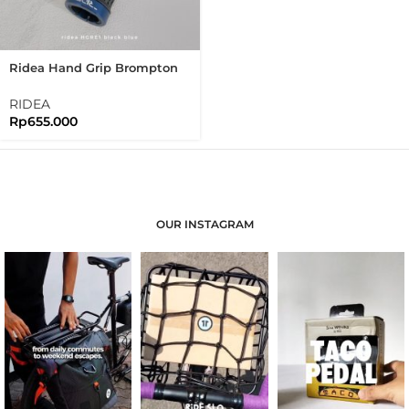
Ridea Hand Grip Brompton
HGRE1 Lock On Rubber And
Alloy CNC
RIDEA
Rp
655.000
OUR INSTAGRAM