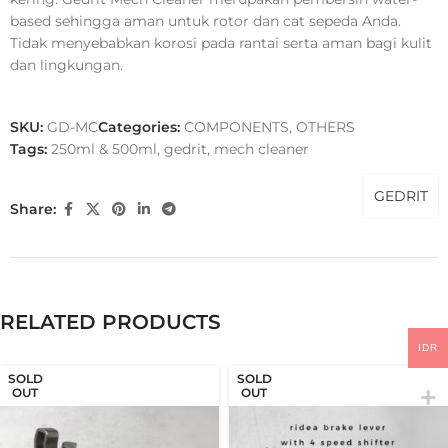
based sehingga aman untuk rotor dan cat sepeda Anda.
Tidak menyebabkan korosi pada rantai serta aman bagi kulit
dan lingkungan.
SKU:
GD-MC
Categories:
COMPONENTS
,
OTHERS
Tags:
250ml & 500ml
,
gedrit
,
mech cleaner
GEDRIT
Share:
RELATED PRODUCTS
IDR
SOLD
SOLD
OUT
OUT