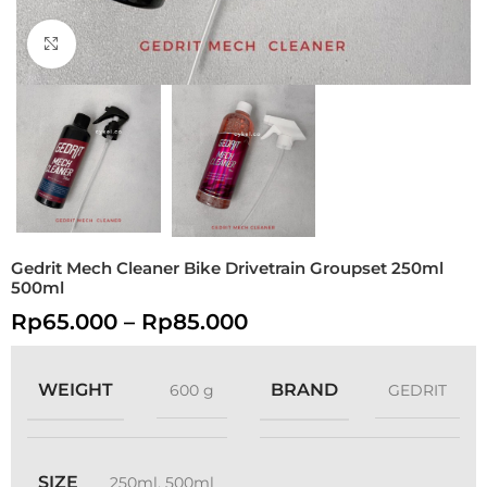
Click to enlarge
Gedrit Mech Cleaner Bike Drivetrain Groupset 250ml
500ml
Rp
65.000
–
Rp
85.000
WEIGHT
BRAND
600 g
GEDRIT
SIZE
250ml
,
500ml